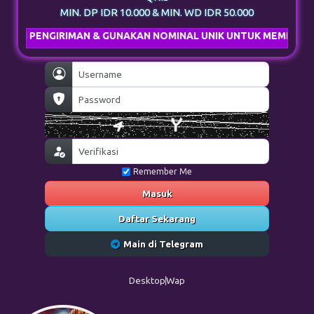
MIN. DP IDR 10.000 & MIN. WD IDR 50.000
HAN PENGIRIMAN & GUNAKAN NOMINAL UNIK UNTUK MEMPERCEP
Remember Me
Masuk
Daftar Sekarang
Main di Telegram
Desktop
Wap