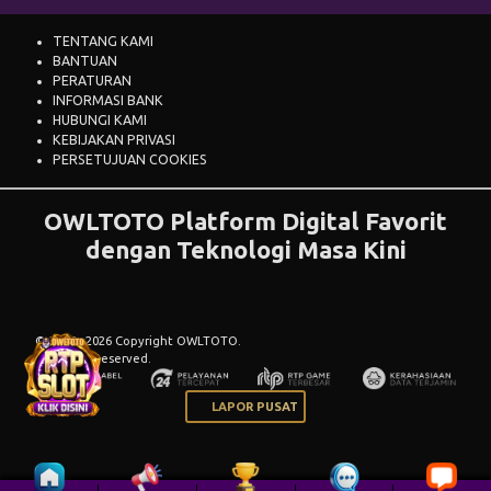
TENTANG KAMI
BANTUAN
PERATURAN
INFORMASI BANK
HUBUNGI KAMI
KEBIJAKAN PRIVASI
PERSETUJUAN COOKIES
OWLTOTO Platform Digital Favorit
dengan Teknologi Masa Kini
© 2015 - 2026 Copyright OWLTOTO.
All Rights Reserved.
LAPOR PUSAT