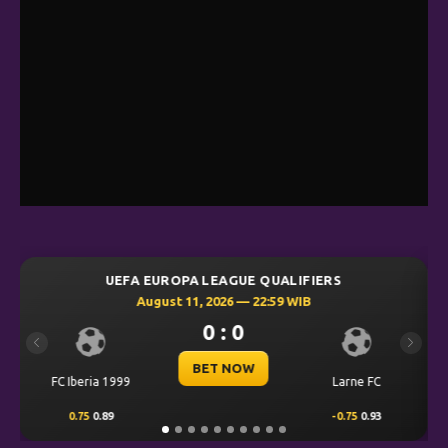
PA LEAGUE QUALIFIERS
UEFA CHAMPIONS L
11, 2026 — 22:59 WIB
August 11, 20
0 : 0
0 
Previous
Next
BET NOW
BET
Larne FC
Bodo Glimt
-0.75
0.93
0.75
0.77