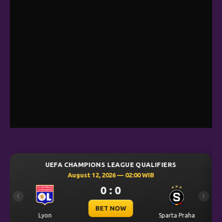
S LEAGUE QUALIFIERS
UEFA CHAMPIONS LEA
 2026 — 02:00 WIB
August 12, 2026 
0 : 0
0 : 
Previous
Next
ET NOW
BET N
Sparta Praha
SK Sturm Graz