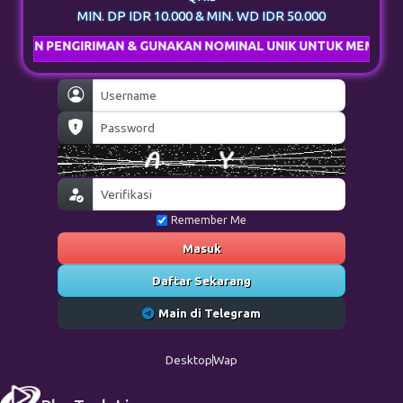
MIN. DP IDR 10.000 & MIN. WD IDR 50.000
HAN PENGIRIMAN & GUNAKAN NOMINAL UNIK UNTUK MEMPERCEP
Remember Me
Masuk
Daftar Sekarang
Main di Telegram
Desktop
Wap